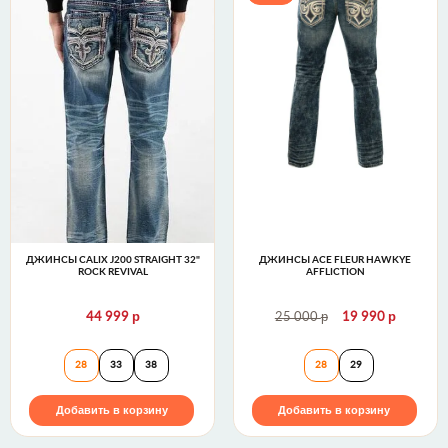
ДЖИНСЫ CALIX J200 STRAIGHT 32"
ДЖИНСЫ ACE FLEUR HAWKYE
ROCK REVIVAL
AFFLICTION
р
р
р
44 999
25 000
19 990
Джинсы CALIX J200 STRAIGHT 32" Rock Revival
Джинсы Ace Fleur
28
33
38
28
29
Добавить в корзину
Добавить в корзину