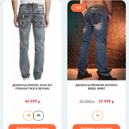
-43%
ДЖИНСЫ SHMUEL A204 ALT
ДЖИНСЫ PREMIUM J045S045
STRAIGHT ROCK REVIVAL
REBEL SPIRIT
р
р
р
44 999
35 000
19 999
Джинсы SHMUEL A204 ALT STRAIGHT Rock Revival
Джинсы Premium J
38
40
30
Добавить в корзину
Добавить в корзину