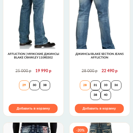
AFFLICTION | МУЖСКИЕ ДЖИНСЫ
ДЖИНСЫ BLAKE SECTION JEANS
BLAKE CRAWLEY 110RS302
AFFLICTION
р
р
р
р
25 000
19 990
28 000
22 490
Affliction | Мужские джинсы BLAKE CRAWLEY 110
Джинсы Blake Sect
29
30
38
28
31
33
36
38
40
Добавить в корзину
Добавить в корзину
-20%