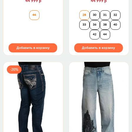
р
р
44 999
44 999
Джинсы ALPINE J210 STRAIGHT 32" Rock Revival
Джинсы WATERFAL
44
28
30
31
32
33
36
38
40
42
44
Добавить в корзину
Добавить в корзину
-20%