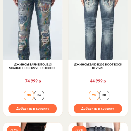
ДЖИНСЫ EARNESTO J213
ДЖИНСЫ ZAID B202 BOOT ROCK
STRAIGHT EXCLUSIVE EXHIBITION
REVIVAL
SERIES 32" ROCK REVIVAL
р
р
74 999
44 999
Джинсы EARNESTO J213 STRAIGHT EXCLUSIVE EXHIB
Джинсы ZAID B20
30
36
28
30
Добавить в корзину
Добавить в корзину
-17%
-22%