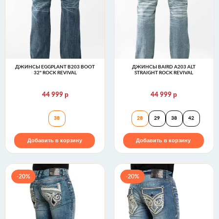
ДЖИНСЫ EGGPLANT B203 BOOT
ДЖИНСЫ BAIRD A203 ALT
32" ROCK REVIVAL
STRAIGHT ROCK REVIVAL
р
р
44 999
44 999
Джинсы EGGPLANT B203 BOOT 32" Rock Revival
Джинсы BAIRD A2
38
28
29
38
42
Добавить в корзину
Добавить в корзину
-20%
-20%