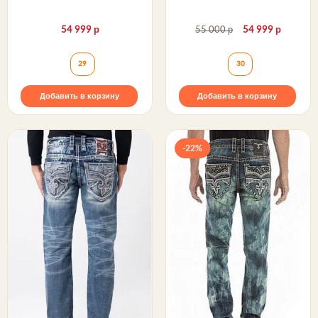
р
р
р
54 999
55 000
54 999
Джинсы JEZEK S406 SKINNY MOTO Rock Revival
Джинсы JEZEK S2
29
30
Добавить в корзину
Добавить в корзину
-22%