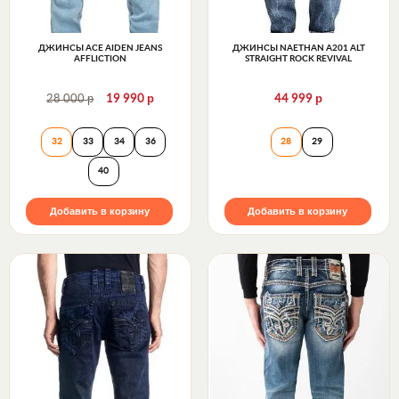
ДЖИНСЫ ACE AIDEN JEANS
ДЖИНСЫ NAETHAN A201 ALT
AFFLICTION
STRAIGHT ROCK REVIVAL
р
р
р
28 000
19 990
44 999
Джинсы Ace Aiden Jeans Affliction
Джинсы NAETHAN
32
33
34
36
28
29
40
Добавить в корзину
Добавить в корзину