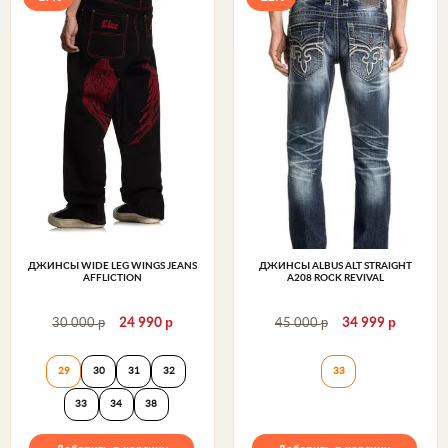
ДЖИНСЫ WIDE LEG WINGS JEANS
ДЖИНСЫ ALBUS ALT STRAIGHT
AFFLICTION
A208 ROCK REVIVAL
р
р
р
р
30 000
24 990
45 000
34 999
Джинсы Wide Leg Wings Jeans Affliction
Джинсы ALBUS AL
29
30
31
32
33
33
34
38