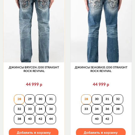
ДЖИНСЫ BRYCEN J200 STRAIGHT
ДЖИНСЫ SEAGRASS J200 STRAIGHT
ROCK REVIVAL
ROCK REVIVAL
р
р
44 999
44 999
Джинсы BRYCEN J200 STRAIGHT Rock Revival
Джинсы SEAGRASS
28
29
30
31
28
30
31
32
32
33
34
36
33
34
36
38
38
40
42
44
40
42
Добавить в корзину
Добавить в корзину