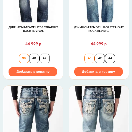
ДЖИНСЫ MIGWEL J203 STRAIGHT
ДЖИНСЫ TENDRIL J200 STRAIGHT
ROCK REVIVAL
ROCK REVIVAL
р
р
44 999
44 999
Джинсы MIGWEL J203 STRAIGHT Rock Revival
Джинсы TENDRIL 
38
40
42
40
42
44
Добавить в корзину
Добавить в корзину