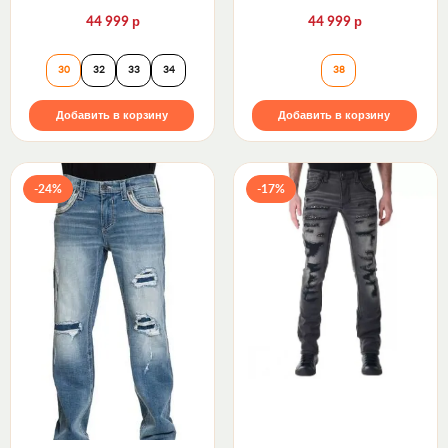
р
р
44 999
44 999
Джинсы RICHIE J203 STRAIGHT Rock Revival
Джинсы DAWSON 
30
32
33
34
38
Добавить в корзину
Добавить в корзину
-24%
-17%