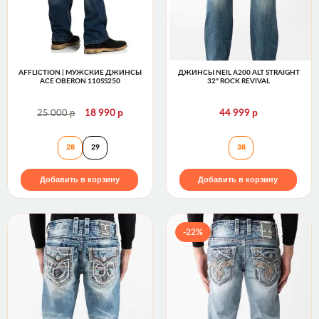
AFFLICTION | МУЖСКИЕ ДЖИНСЫ
ДЖИНСЫ NEIL A200 ALT STRAIGHT
ACE OBERON 110SS250
32" ROCK REVIVAL
р
р
р
25 000
18 990
44 999
Affliction | Мужские джинсы ACE OBERON 110SS2
Джинсы NEIL A20
28
29
38
Добавить в корзину
Добавить в корзину
-22%