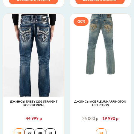
-20%
ДЖИНСЫ TABBY J201 STRAIGHT
ДЖИНСЫ ACE FLEUR HARRINGTON
ROCK REVIVAL
AFFLICTION
р
р
р
44 999
25 000
19 990
Джинсы TABBY J201 STRAIGHT Rock Revival
Джинсы Ace Fleur 
28
29
30
31
36