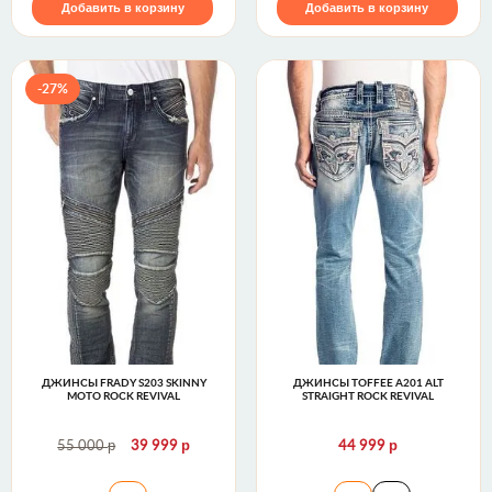
Добавить в корзину
Добавить в корзину
-27%
ДЖИНСЫ FRADY S203 SKINNY
ДЖИНСЫ TOFFEE A201 ALT
MOTO ROCK REVIVAL
STRAIGHT ROCK REVIVAL
р
р
р
55 000
39 999
44 999
Джинсы FRADY S203 SKINNY MOTO Rock Revival
Джинсы TOFFEE A