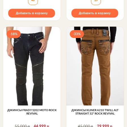
40
29
Добавить в корзину
Добавить в корзину
-18%
-33%
ДЖИНСЫ FRADY S202 MOTO ROCK
ДЖИНСЫ KLINER A210 TWILL ALT
REVIVAL
STRAIGHT 32" ROCK REVIVAL
р
р
р
р
55 000
44 999
45 000
29 999