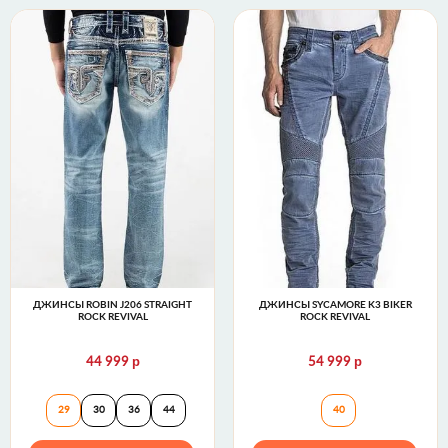
ДЖИНСЫ ROBIN J206 STRAIGHT
ДЖИНСЫ SYCAMORE K3 BIKER
ROCK REVIVAL
ROCK REVIVAL
р
р
44 999
54 999
Джинсы ROBIN J206 STRAIGHT Rock Revival
Джинсы SYCAMORE
29
30
36
44
40