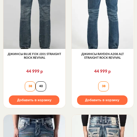
ДЖИНСЫ BLUE FOX J201 STRAIGHT
ДЖИНСЫ RAYDEN A208 ALT
ROCK REVIVAL
STRAIGHT ROCK REVIVAL
р
р
44 999
44 999
Джинсы BLUE FOX J201 STRAIGHT Rock Revival
Джинсы RAYDEN A
38
40
38
Добавить в корзину
Добавить в корзину