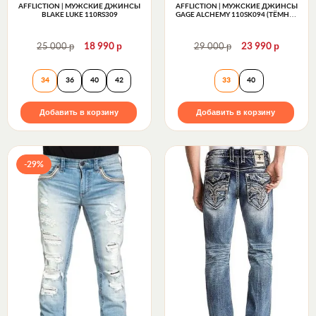
AFFLICTION | МУЖСКИЕ ДЖИНСЫ
AFFLICTION | МУЖСКИЕ ДЖИНСЫ
BLAKE LUKE 110RS309
GAGE ALCHEMY 110SK094 (ТЁМНО-
СЕРЫЕ)
р
р
р
р
25 000
18 990
29 000
23 990
Affliction | Мужские джинсы Blake Luke 110RS309
Affliction | Му
34
36
40
42
33
40
Добавить в корзину
Добавить в корзину
-29%