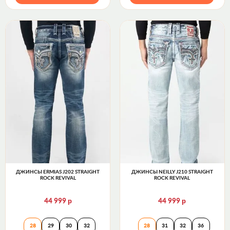
ДЖИНСЫ ERMIAS J202 STRAIGHT
ДЖИНСЫ NEILLY J210 STRAIGHT
ROCK REVIVAL
ROCK REVIVAL
р
р
44 999
44 999
Джинсы ERMIAS J202 STRAIGHT Rock Revival
Джинсы NEILLY J
28
29
30
32
28
31
32
36