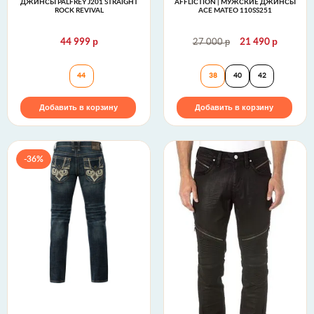
ДЖИНСЫ PALFREY J201 STRAIGHT
AFFLICTION | МУЖСКИЕ ДЖИНСЫ
ROCK REVIVAL
ACE MATEO 110SS251
р
р
р
44 999
27 000
21 490
Джинсы PALFREY J201 STRAIGHT Rock Revival
Affliction | Муж
44
38
40
42
Добавить в корзину
Добавить в корзину
-36%