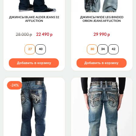
ДЖИНСЫ BLAKE ALDER JEANS 32
ДЖИНСЫ WIDE LEG BINDED
AFFLICTION
ORION JEANS AFFLICTION
р
р
р
28 000
22 490
29 990
Джинсы Blake Alder Jeans 32 Affliction
Джинсы Wide Leg B
27
40
30
34
42
Добавить в корзину
Добавить в корзину
-24%