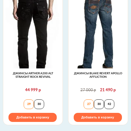
ДЖИНСЫ ARTHER A200 ALT
ДЖИНСЫ BLAKE REVERT APOLLO
STRAIGHT ROCK REVIVAL
AFFLICTION
р
р
р
44 999
27 000
21 490
Джинсы ARTHER A200 ALT STRAIGHT Rock Revival
Джинсы Blake Reve
29
30
27
30
42
Добавить в корзину
Добавить в корзину