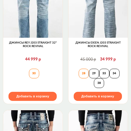
ДЖИНСЫ REY J203 STRAIGHT 32"
ДЖИНСЫ DEEN J203 STRAIGHT
ROCK REVIVAL
ROCK REVIVAL
р
р
р
44 999
45 000
34 999
Джинсы REY J203 STRAIGHT 32" Rock Revival
Джинсы DEEN J20
30
28
29
33
34
38
Добавить в корзину
Добавить в корзину